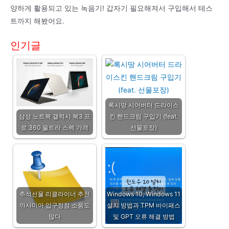
양하게 활용되고 있는 녹음기! 갑자기 필요해져서 구입해서 테스
트까지 해봤어요.
인기글
록시땅 시어버터 드라이스
삼성 노트북 갤럭시 북3 프
킨 핸드크림 구입기 (feat.
로 360 울트라 스펙 가격
선물포장)
추석선물 리클라이너 추천
Windows 10, Windows 11
까사미아 압구정점 소품도
설치 방법과 TPM 바이패스
많다
및 GPT 오류 해결 방법