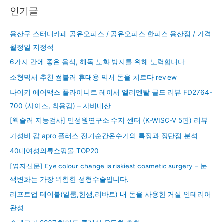
인기글
용산구 스터디카페 공유오피스 / 공유오피스 한피스 용산점 / 가격
월정일 지정석
6가지 간에 좋은 음식, 해독 노화 방지를 위해 노력합니다
소형믹서 추천 썸블러 휴대용 믹서 돈을 치르다 review
나이키 에어맥스 플라이니트 레이서 엘리멘탈 골드 리뷰 FD2764-
700 (사이즈, 착용감) – 자비내산
[웩슬러 지능검사] 민성원연구소 수지 센터 (K-WISC-V 5판) 리뷰
가성비 갑 apro 플러스 전기순간온수기의 특징과 장단점 분석
40대여성의류쇼핑몰 TOP20
[영자신문] Eye colour change is riskiest cosmetic surgery – 눈
색변화는 가장 위험한 성형수술입니다.
리프트업 테이블(일룸,한샘,리바트) 내 돈을 사용한 거실 인테리어
완성