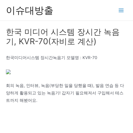
콘
이슈대방출
텐
Main
츠
Men
로
한국 미디어 시스템 장시간 녹음
건
기, KVR-70(자비로 계산)
너
뛰
기
한국미디어시스템 장시간녹음기 모델명 : KVR-70
회의 녹음, 인터뷰, 녹음(부당한 일을 당했을 때), 발음 연습 등 다
양하게 활용되고 있는 녹음기! 갑자기 필요해져서 구입해서 테스
트까지 해봤어요.