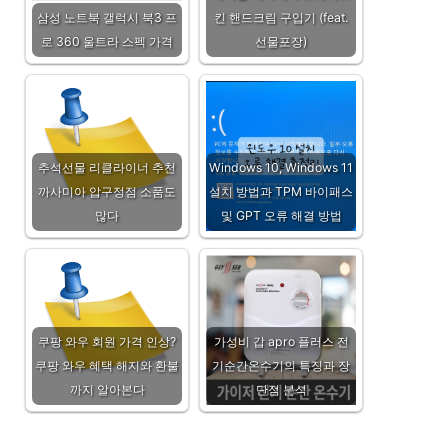
삼성 노트북 갤럭시 북3 프
킨 핸드크림 구입기 (feat.
로 360 울트라 스펙 가격
선물포장)
추석선물 리클라이너 추천
Windows 10, Windows 11
까사미아 압구정점 소품도
설치 방법과 TPM 바이패스
많다
및 GPT 오류 해결 방법
쿠팡 와우 회원 가격 인상?
가성비 갑 apro 플러스 전
쿠팡 와우 혜택 해지와 환불
기순간온수기의 특징과 장
까지 알아본다
단점 분석