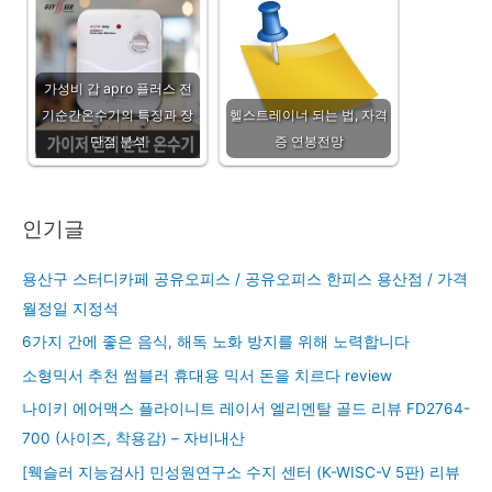
가성비 갑 apro 플러스 전
기순간온수기의 특징과 장
헬스트레이너 되는 법, 자격
단점 분석
증 연봉전망
인기글
용산구 스터디카페 공유오피스 / 공유오피스 한피스 용산점 / 가격
월정일 지정석
6가지 간에 좋은 음식, 해독 노화 방지를 위해 노력합니다
소형믹서 추천 썸블러 휴대용 믹서 돈을 치르다 review
나이키 에어맥스 플라이니트 레이서 엘리멘탈 골드 리뷰 FD2764-
700 (사이즈, 착용감) – 자비내산
[웩슬러 지능검사] 민성원연구소 수지 센터 (K-WISC-V 5판) 리뷰