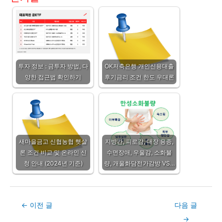
투자 정보 : 금투자 방법, 다
OK저축은행 개인신용대출
양한 접근법 확인하기
후기금리 조건 한도 우대론
새마을금고 신협농협 햇살
지방간, 피로감, 대장 용종,
론 조건 비교 및 온라인 신
수면장애, 우울감, 소화불
청 안내 (2024년 기준)
량, 개울화담전가감방 VS…
Post
←
이전 글
다음 글
navigation
→