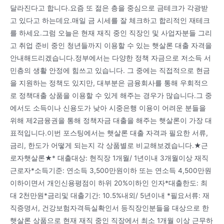
달라진다고 합니다.요즘 또 젊은 층을 중심으로 금테크가 각광받
고 있다고 하는데요.매일 금 시세를 잘 체크하고 합리적인 재테크
를 하세요.그럼 오늘은 현재 재직 중인 직장인 및 사업자분들 그리
고 취업 준비 중인 청년들까지 이용할 수 있는 햇살론 대출 자격을
안내해드리겠습니다.정부에서는 다양한 정책 자금으로 저소득 서
민층의 생활 안정에 힘쓰고 있습니다. 그 중에는 직접적으로 현금
을 지원하는 정책도 있지만, 대부분은 금융회사를 통해 우회적으
로 정책대출 상품을 이용할 수 있게 해주는 경우가 많습니다.그 중
에서도 소득이나 신용도가 낮아 시중은행 이용이 어려운 분들을
위해 제2금융권을 통해 정책자금 대출을 해주는 햇살론이 가장 대
표적입니다.이번 포스팅에서는 햇살론 대출 자격과 필요한 서류,
금리, 한도가 어떻게 되는지 각 상품별로 비교해보겠습니다.★근
로자햇살론★* 대출대상: 현직장 1개월/ 1년이내 3개월이상 재직
근로자*소득기준: 연소득 3,500만원이하 또는 연소득 4,500만원
이하이면서 개인신용평점이 하위 20%이하인 인자*대출한도: 최
대 2천만원*금리및 대출기간: 10.5%내외/ 5년이내 *필요서류: 재
직증명서, 건강보험자격득실확인서 등직장인분들을 대상으로 한
햇살론 상품으로 현재 재직 중인 직장에서 최소 1개월 이상 근무하