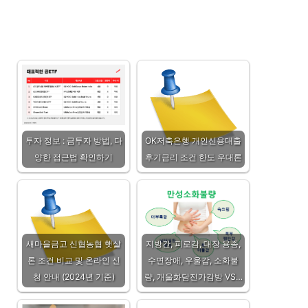
투자 정보 : 금투자 방법, 다
OK저축은행 개인신용대출
양한 접근법 확인하기
후기금리 조건 한도 우대론
새마을금고 신협농협 햇살
지방간, 피로감, 대장 용종,
론 조건 비교 및 온라인 신
수면장애, 우울감, 소화불
청 안내 (2024년 기준)
량, 개울화담전가감방 VS…