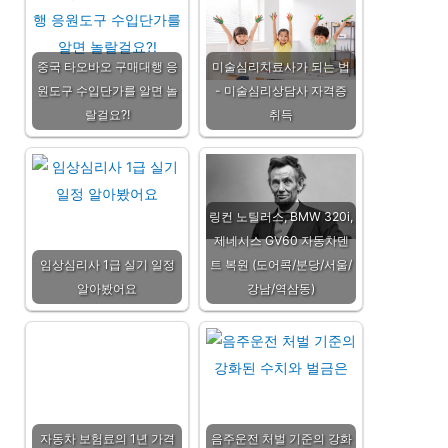
중국 타오바오 구매대행 응
미술심리치료사가 되는 법
원도구 수입단가를 알면 놀
- 미술심리상담사 자격증
랄걸요?!
취득
링컨 노틸러스, BMW 320i,
제네시스 GV60 자동차덴
임상심리사 1급 실기 일정
트 복원 (도어콕/분당/서울/
알아봤어요
강남/역삼동)
자동차 보험료의 1년 가격
음주운전 처벌 기준의 강화