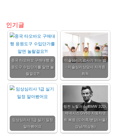
인기글
중국 타오바오 구매대행 응
미술심리치료사가 되는 법
원도구 수입단가를 알면 놀
- 미술심리상담사 자격증
랄걸요?!
취득
링컨 노틸러스, BMW 320i,
제네시스 GV60 자동차덴
임상심리사 1급 실기 일정
트 복원 (도어콕/분당/서울/
알아봤어요
강남/역삼동)