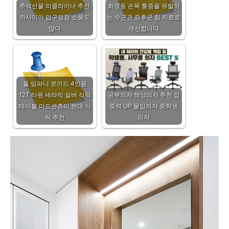
추석선물 리클라이너 추천
화명동 손목 통증을 유발하
까사미아 압구정점 소품도
는 수근관 증후군 침 치료로
많다
개선합니다
폴 임파니 로이드 4인용
12T 타원 세라믹 실버 식탁
공부의자 책상의자 추천 집
테이블 미드센츄리 현대 식
중력 UP 몰입의자 중학생
탁 추천
의자