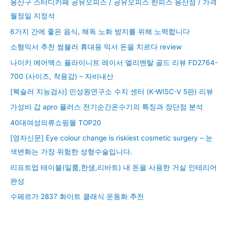
용산구 스터디카페 공유오피스 / 공유오피스 한피스 용산점 / 가격
월정일 지정석
6가지 간에 좋은 음식, 해독 노화 방지를 위해 노력합니다
소형믹서 추천 썸블러 휴대용 믹서 돈을 치르다 review
나이키 에어맥스 플라이니트 레이서 엘리멘탈 골드 리뷰 FD2764-
700 (사이즈, 착용감) – 자비내산
[웩슬러 지능검사] 민성원연구소 수지 센터 (K-WISC-V 5판) 리뷰
가성비 갑 apro 플러스 전기순간온수기의 특징과 장단점 분석
40대여성의류쇼핑몰 TOP20
[영자신문] Eye colour change is riskiest cosmetic surgery – 눈
색변화는 가장 위험한 성형수술입니다.
리프트업 테이블(일룸,한샘,리바트) 내 돈을 사용한 거실 인테리어
완성
수페르가 2837 화이트 클래식 운동화 추천