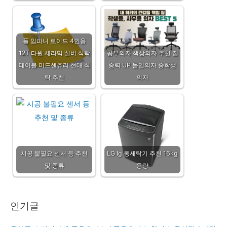
폴 임파니 로이드 4인용
12T 타원 세라믹 실버 식탁
공부의자 책상의자 추천 집
테이블 미드센츄리 현대 식
중력 UP 몰입의자 중학생
탁 추천
의자
시공 불필요 센서 등 추천
LG lg 통세탁기 추천 16kg
및 종류
용량
인기글