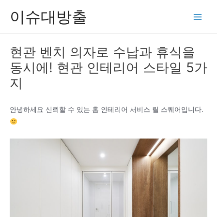
콘
이슈대방출
텐
Main
츠
Men
로
현관 벤치 의자로 수납과 휴식을
건
동시에! 현관 인테리어 스타일 5가
너
뛰
지
기
안녕하세요 신뢰할 수 있는 홈 인테리어 서비스 릴 스퀘어입니다.