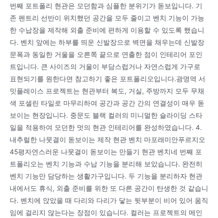
번째 포트폴리 현관은 모던함과 심플한 분위기가 돋보입니다. 기
존 펜트리 선반이 위치했던 공간을 모두 줄이고 벤치 기능이 가능
한 수납장을 제작해 외출 준비에 편하게 이용할 수 있도록 했습니
다. 벤치 앞에는 하부를 띄운 신발장으로 벽면을 채우는데 신발장
문폭과 동일한 거울을 오른쪽 끝으로 연출한 점이 인테리어 포인
트입니다. 큰 사이즈의 거울이 부담스럽거나 자연스럽게 가구로
표현되기를 원한다면 참고하기 좋은 포트폴리오입니다.광명역 서
밋플레이스 프로젝트는 현관부터 복도, 거실, 주방까지 모두 무채
색 포셀린 타일로 마무리하여 공간과 공간 간의 연결성이 매우 돋
보이는 현장입니다. 중문도 블랙 컬러의 미니멀한 슬라이딩 스타
일을 적용하여 모던한 멋의 현관 인테리어를 완성하였습니다. 4.
내추럴한 나뭇결이 돋보이는 제작 현관 벤치 마포래미안푸르지오
45평자연스러운 나뭇결이 돋보이는 만들기 현관 벤치네 번째 포
트폴리오는 벤치 기능과 수납 기능을 분리해 보았습니다. 완전히
벤치 기능만 담당하는 생활가구입니다. 두 기능을 분리하자 현관
내에서도 휴식, 외출 준비를 위한 또 다른 공간이 탄생한 것 같습니
다. 벤치에 앉았을 때 다리와 다리가 닿는 뒷부분이 비어 있어 움직
임에 걸리지 않는다는 장점이 있습니다. 컬러는 프로젝트의 메인