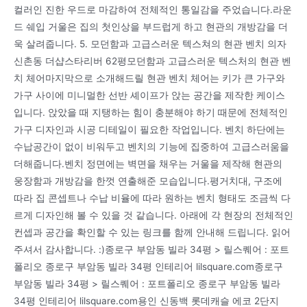
컬러인 진한 우드로 마감하여 전체적인 통일감을 주었습니다.라운
드 쉐입 거울은 집의 첫인상을 부드럽게 하고 현관의 개방감을 더
욱 살려줍니다. 5. 모던함과 고급스러운 텍스쳐의 현관 벤치 의자
신촌동 더샵스타리버 62평모던함과 고급스러운 텍스처의 현관 벤
치 체어마지막으로 소개해드릴 현관 벤치 체어는 키가 큰 가구와
가구 사이에 미니멀한 선반 셰이프가 앉는 공간을 제작한 케이스
입니다. 앉았을 때 지탱하는 힘이 충분해야 하기 때문에 전체적인
가구 디자인과 시공 디테일이 필요한 작업입니다. 벤치 하단에는
수납공간이 없이 비워두고 벤치의 기능에 집중하여 고급스러움을
더해줍니다.벤치 정면에는 벽면을 채우는 거울을 제작해 현관의
웅장함과 개방감을 한껏 연출해준 모습입니다.평거치대, 구조에
따라 집 콘셉트나 수납 비율에 따라 원하는 벤치 형태도 조금씩 다
르게 디자인해 볼 수 있을 것 같습니다. 아래에 각 현장의 전체적인
컨셉과 공간을 확인할 수 있는 링크를 함께 안내해 드립니다. 읽어
주셔서 감사합니다. :)종로구 부암동 빌라 34평 > 릴스퀘어 : 포트
폴리오 종로구 부암동 빌라 34평 인테리어 lilsquare.com종로구
부암동 빌라 34평 > 릴스퀘어 : 포트폴리오 종로구 부암동 빌라
34평 인테리어 lilsquare.com용인 신동백 롯데캐슬 에코 2단지