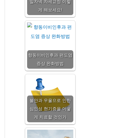
일자넥 자세교정 이렇
게 해보세요!
향동이비인후과 편도염
증상 완화방법
불안과 우울으로 인한
심인성 현기증을 어떻
게 치료할 것인가