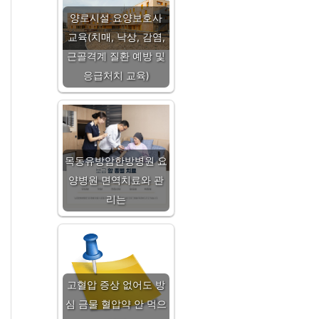
양로시설 요양보호사
교육(치매, 낙상, 감염,
근골격계 질환 예방 및
응급처치 교육)
목동유방암한방병원 요
양병원 면역치료와 관
리는
고혈압 증상 없어도 방
심 금물 혈압약 안 먹으