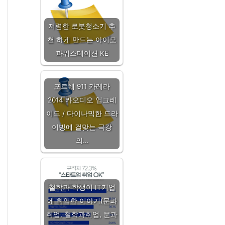
저렴한 로봇청소기 추
천 하게 만드는 아이모
파워스테이션 KE
포르쉐 911 카레라
2014 카오디오 업그레
이드 / 다이나믹한 드라
이빙에 걸맞는 극강
의…
철학과 학생이 IT기업
에 취업한 이야기(문과
취업, 철학과취업, 문과