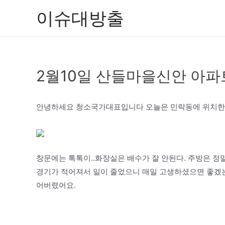
콘
이슈대방출
텐
츠
로
건
2월10일 산들마을신안 아
너
뛰
기
안녕하세요 청소국가대표입니다 오늘은 민락동에 위치한
창문에는 톡톡이..화장실은 배수가 잘 안된다. 주방은 정
경기가 적어져서 일이 줄었으니 매일 고생하셨으면 좋겠는
어버렸어요.