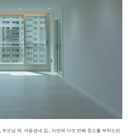
부모님 댁, 여동생네 집.. 이번에 다섯 번째 청소를 부탁드린