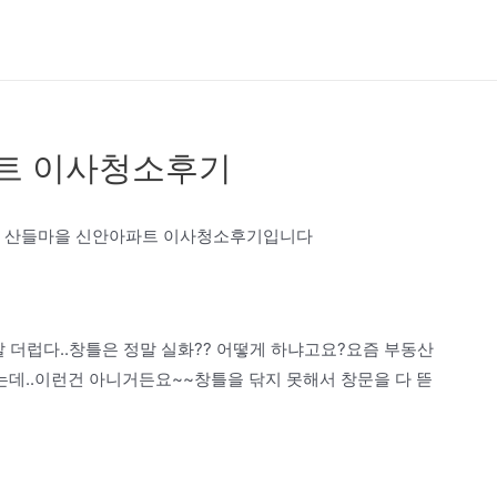
파트 이사청소후기
 산들마을 신안아파트 이사청소후기입니다
말 더럽다..창틀은 정말 실화?? 어떻게 하냐고요?요즘 부동산
데..이런건 아니거든요~~창틀을 닦지 못해서 창문을 다 뜯