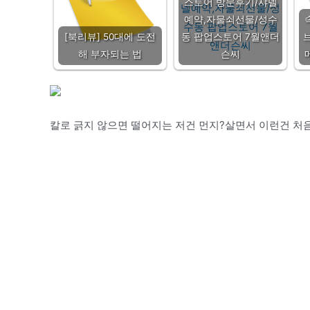
스토어 방문후기/샤넬
예약,자물쇠선물/성수
[북리뷰] 50대에 도전
동 팝업스토어 7월앤더
해 부자되는 법
슨씨
칼로 긁지 않으면 떨어지는 저건 먼지?살면서 이런건 처