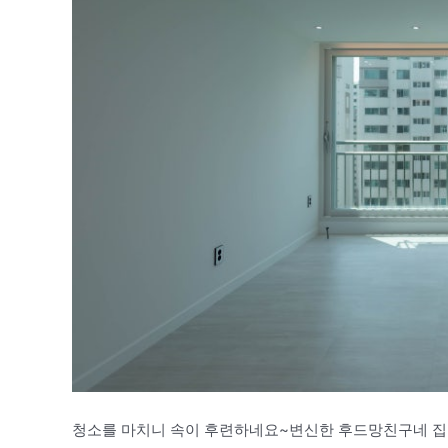
청소를 마치니 속이 후련하네요~변신한 후드망친구네 집, 