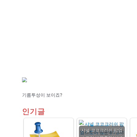
기름투성이 보이죠?
인기글
샤넬 코코크러쉬 팝업