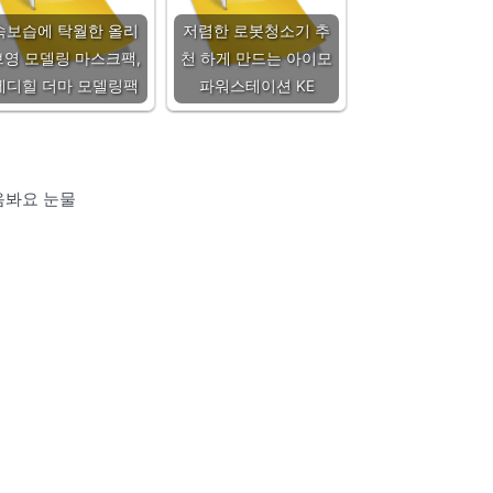
속보습에 탁월한 올리
저렴한 로봇청소기 추
브영 모델링 마스크팩,
천 하게 만드는 아이모
메디힐 더마 모델링팩
파워스테이션 KE
음봐요 눈물