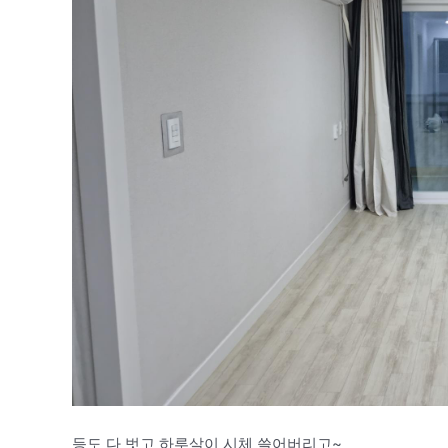
등도 다 벗고 하루살이 시체 쓸어버리고~