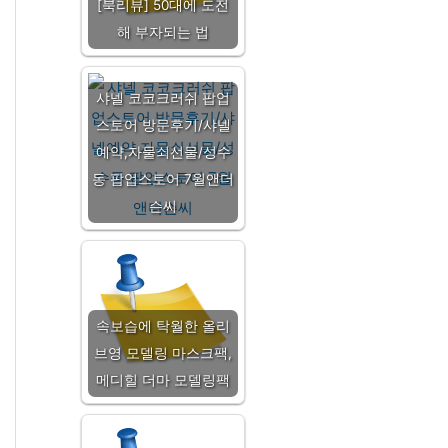
[북리뷰] 50대에 도전
해 부자되는 법
샤넬 코코크러쉬 팝업
스토어 방문후기/샤넬
예약,자물쇠선물/성수
동 팝업스토어 7월앤더
슨씨
속보습에 탁월한 올리
브영 모델링 마스크팩,
메디힐 더마 모델링팩