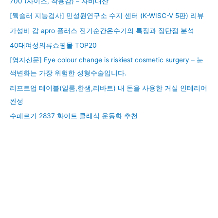
700 (사이즈, 착용감) – 자비내산
[웩슬러 지능검사] 민성원연구소 수지 센터 (K-WISC-V 5판) 리뷰
가성비 갑 apro 플러스 전기순간온수기의 특징과 장단점 분석
40대여성의류쇼핑몰 TOP20
[영자신문] Eye colour change is riskiest cosmetic surgery – 눈
색변화는 가장 위험한 성형수술입니다.
리프트업 테이블(일룸,한샘,리바트) 내 돈을 사용한 거실 인테리어
완성
수페르가 2837 화이트 클래식 운동화 추천