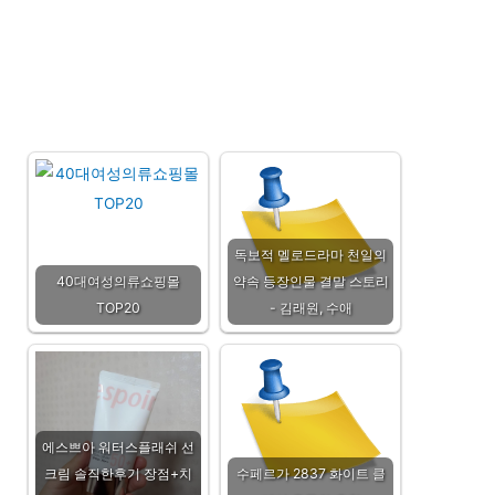
독보적 멜로드라마 천일의
40대여성의류쇼핑몰
약속 등장인물 결말 스토리
TOP20
- 김래원, 수애
에스쁘아 워터스플래쉬 선
크림 솔직한후기 장점+치
수페르가 2837 화이트 클