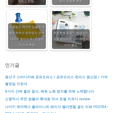
명적인 단점...
래식 운동화 추천
각질없는 매끈한 입술엔 에
뛰드하우스 진저슈가 오버
초등학생 포장지 랜덤박스
나이트 립마스크 / 인생립
포용 랜덤박스 다이어리 꾸
마스크 추천
미기 돔손
인기글
용산구 스터디카페 공유오피스 / 공유오피스 한피스 용산점 / 가격
월정일 지정석
6가지 간에 좋은 음식, 해독 노화 방지를 위해 노력합니다
소형믹서 추천 썸블러 휴대용 믹서 돈을 치르다 review
나이키 에어맥스 플라이니트 레이서 엘리멘탈 골드 리뷰 FD2764-