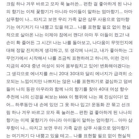
크림 하나 겨우 바르고 모자 푹 눌러쓴… 편한 걸 좋아하게 된 나나
의 향기는 이제 꽃향기가 아니라 아이들이 말하는 엄마향기… 아마
샴푸향이 나… 따지고 보면 우리 가족 같은 샴푸 사용으로 엄마향
기는 여기저기 다 내뿜고 있을 테고… 나를 표현할 필요 없이 현실
적으로 살아온 나는 이제야 잠에서 깬다! 아마 두 아들이 컸고! 내
손이 확 줄어든 그 시간! 나는 나를 돌아보고, 나다움이 무엇인지에
대해 정말 진지하게 생각하고, 또 생각에 나서고, 내가 좋아하는 그
무언가에서 시작해서 나를 조금씩 표현하려고 하니까, 이런 것이
지금의 40대 중년 여성이 되어 몸부림치고 있어! 변화해야겠다는
그 생각으로 에너지를 쓰니 20대 30대와 달리 에너지가 급격히 소
모되는 느낌이지만 나쁘지는 않은 나를 표현하기로 결심하고 덤벼
들어 나의 등판 아우라와 함께 나의 향기를 찾아 40대 여성 향수
추천에 나의 신경을 써보는 kkkk 이 행위에 나는 꽤 진심이다! 없
어… 하루동안 내 손에 있던 그 옷 하나 입고! 운동화 끈 묶고 선크
림 하나 겨우 바르고 모자 푹 눌러쓴… 편한 걸 좋아하게 된 나나의
향기는 이제 꽃향기가 아니라 아이들이 말하는 엄마향기… 아마 샴
푸향이 나… 따지고 보면 우리 가족 같은 샴푸 사용으로 엄마향기
는 여기저기 다 내뿜고 있을 테고… 나를 표현할 필요 없이 현실적