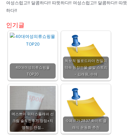
여성스럽고!! 달콤하다!! 따뜻하다!! 여성스럽고!! 달콤하다!! 따뜻
하다!!
인기글
독보적 멜로드라마 천일의
40대여성의류쇼핑몰
약속 등장인물 결말 스토리
TOP20
- 김래원, 수애
에스쁘아 워터스플래쉬 선
크림 솔직한후기 장점+치
수페르가 2837 화이트 클
명적인 단점...
래식 운동화 추천