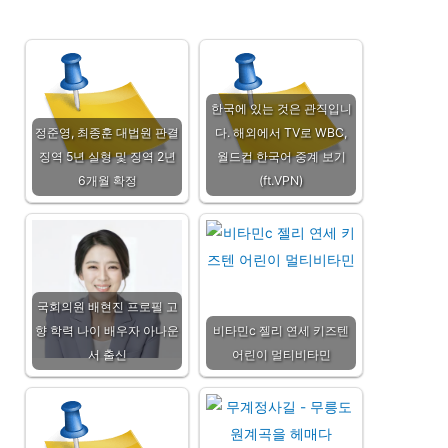
한국에 있는 것은 관직입니
정준영, 최종훈 대법원 판결
다. 해외에서 TV로 WBC,
징역 5년 실형 및 징역 2년
월드컵 한국어 중계 보기
6개월 확정
(ft.VPN)
국회의원 배현진 프로필 고
향 학력 나이 배우자 아나운
비타민c 젤리 연세 키즈텐
서 출신
어린이 멀티비타민