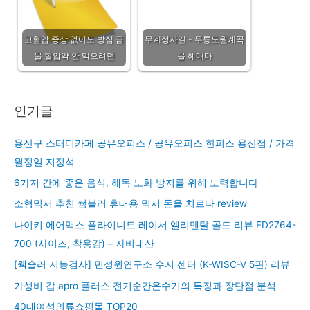
고혈압 증상 없어도 방심 금
무계정사길 - 무릉도원계곡
물 혈압약 안 먹으려면
을 헤매다
인기글
용산구 스터디카페 공유오피스 / 공유오피스 한피스 용산점 / 가격
월정일 지정석
6가지 간에 좋은 음식, 해독 노화 방지를 위해 노력합니다
소형믹서 추천 썸블러 휴대용 믹서 돈을 치르다 review
나이키 에어맥스 플라이니트 레이서 엘리멘탈 골드 리뷰 FD2764-
700 (사이즈, 착용감) – 자비내산
[웩슬러 지능검사] 민성원연구소 수지 센터 (K-WISC-V 5판) 리뷰
가성비 갑 apro 플러스 전기순간온수기의 특징과 장단점 분석
40대여성의류쇼핑몰 TOP20