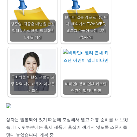
한국에 있는 것은 관직입니
정준영, 최종훈 대법원 판결
다. 해외에서 TV로 WBC,
징역 5년 실형 및 징역 2년
월드컵 한국어 중계 보기
6개월 확정
(ft.VPN)
국회의원 배현진 프로필 고
향 학력 나이 배우자 아나운
비타민c 젤리 연세 키즈텐
서 출신
어린이 멀티비타민
상자는 밀봉되어 있기 때문에 조심해서 열고 개봉 준비를 해 보겠
습니다. 윗부분에는 혹시 제품에 흠집이 생기지 않도록 스폰지를
덧대 놓았습니다. 개봉 중