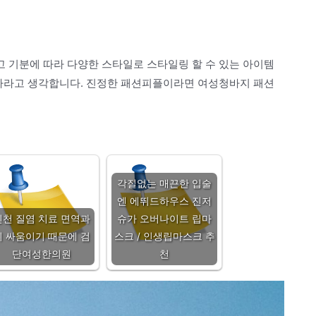
 기분에 따라 다양한 스타일로 스타일링 할 수 있는 아이템
하나라고 생각합니다. 진정한 패션피플이라면 여성청바지 패션
각질없는 매끈한 입술
엔 에뛰드하우스 진저
인천 질염 치료 면역과
슈가 오버나이트 립마
의 싸움이기 때문에 검
스크 / 인생립마스크 추
단여성한의원
천