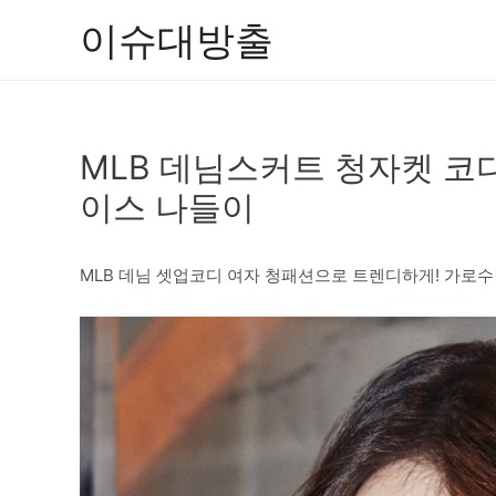
콘
이슈대방출
텐
츠
로
건
MLB 데님스커트 청자켓 코
너
뛰
이스 나들이
기
MLB 데님 셋업코디 여자 청패션으로 트렌디하게! 가로