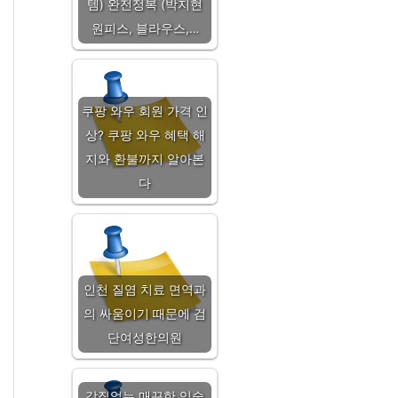
템) 완전정복 (박지현
원피스, 블라우스,…
쿠팡 와우 회원 가격 인
상? 쿠팡 와우 혜택 해
지와 환불까지 알아본
다
인천 질염 치료 면역과
의 싸움이기 때문에 검
단여성한의원
각질없는 매끈한 입술