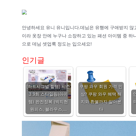
안녕하세요 유니 유니입니다.데님은 유행에 구애받지 않고
이라 옷장 안에 누구나 소장하고 있는 패션 아이템 중 
으로 데님 셋업룩 정도는 입으세요!
인기글
[하트시그널 핱템] 시즌
쿠팡 와우 회원 가격 인
3 9화 스타일링(아이
상? 쿠팡 와우 혜택 해
템) 완전정복 (박지현
지와 환불까지 알아본
원피스, 블라우스,…
다