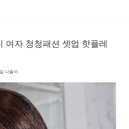
디 여자 청청패션 셋업 핫플레
수길 나들이