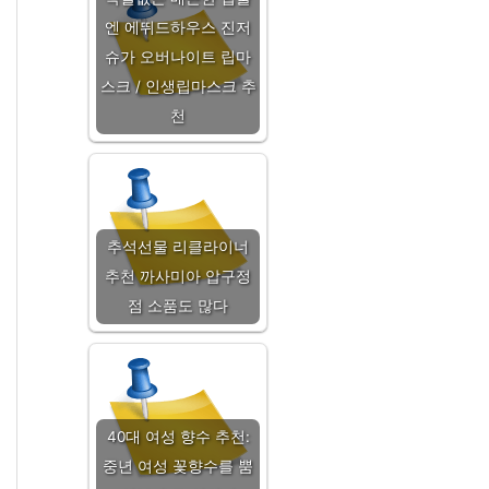
엔 에뛰드하우스 진저
슈가 오버나이트 립마
스크 / 인생립마스크 추
천
추석선물 리클라이너
추천 까사미아 압구정
점 소품도 많다
40대 여성 향수 추천:
중년 여성 꽃향수를 뿜