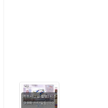
[하트시그널 핱템] 시즌
3 9화 스타일링(아이