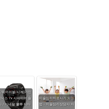
IT/웨어러블/시계]가민
피닉스 7x 사파이어 솔
미술심리치료사가 되는
라 / 미네랄 블루 티타
법 - 미술심리상담사 자