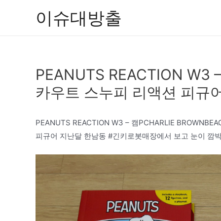
콘
이슈대방출
텐
츠
로
건
PEANUTS REACTION W3
너
뛰
카우트 스누피 리액션 피규
기
PEANUTS REACTION W3 – 캠PCHARLIE BROWN
피규어 지난달 한남동 #긴키로봇매장에서 보고 눈이 깜