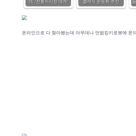
데..'전통어시장 대게'
클래식 운동화 추천
늄
온라인으로 다 찾아봤는데 아무데나 언펌킹키로봇에 문의