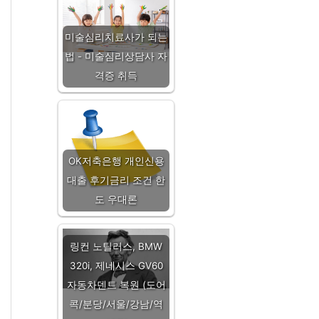
미술심리치료사가 되는
법 - 미술심리상담사 자
격증 취득
OK저축은행 개인신용
대출 후기금리 조건 한
도 우대론
링컨 노틸러스, BMW
320i, 제네시스 GV60
자동차덴트 복원 (도어
콕/분당/서울/강남/역