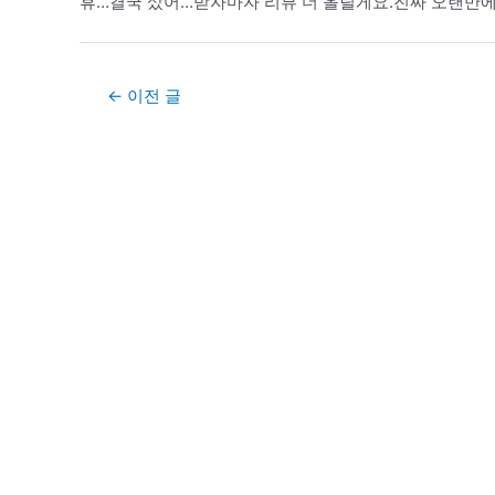
휴…결국 샀어…받자마자 리뷰 더 올릴게요.진짜 오랜만에
Post
←
이전 글
navigation