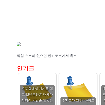
익일 스누피 없으면 킨키로봇에서 취소
인기글
후포항에서 대게를 먹
고 일년동안은 대게가
기억이 안날줄 알았는
수페르가 2837 화이트