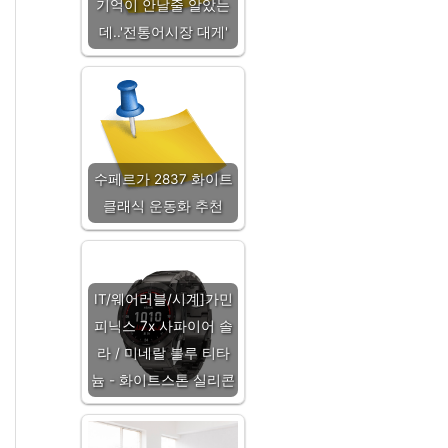
기억이 안날줄 알았는
데..'전통어시장 대게'
수페르가 2837 화이트
클래식 운동화 추천
IT/웨어러블/시계]가민
피닉스 7x 사파이어 솔
라 / 미네랄 블루 티타
늄 - 화이트스톤 실리콘