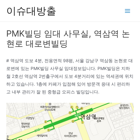
콘
이슈대방출
텐
Main
츠
Men
로
PMK빌딩 임대 사무실, 역삼역 논
건
현로 대로변빌딩
너
뛰
기
# 역삼역 도보 4분, 전용면적 98평, 서울 강남구 역삼동 논현로 대
로변에 있는 PMK빌딩 사무실 임대정보입니다. PMK빌딩은 지하
철 2호선 역삼역 2번출구에서 도보 4분거리에 있는 역세권에 위치
하고 있습니다. 1층에 카페가 입점해 있어 방문객 응대 시 편리하
고 내부 관리가 잘 된 중형급 오피스 빌딩입니다.