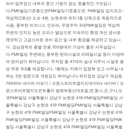
되어 업무공간 내부의 중간 기둥이 없는 효율적인 구조입니
다.PMK빌딩기준층도면PMK빌딩기준층도면. PMK빌딩 입지조건 :
역삼역(2호선) 도보 4분, 논현로에 위치.1층 단독으로 독립적으로
사용, 풍부한 비즈니스 인프라, 무료주차 3대PMK빌딩은 역삼역
주변의 인지도 높은 오피스 빌딩으로 지속적인 환경 개선 공사로
깨끗하고 고급스러운 로비 공간 및 내부 환경을 제공하고 있습니
다. 강남권역의 층별 전용 100평대의 가성비 좋은 사무실입니
다.PMK빌딩 주변에는 풍부한 편의시설과 리테일시설 등이 다양하
여 편리성이 뛰어납니다. 주차장 총 47대의 실내 자주식 시설로 층
당 무료 3대를 제공합니다. 1층에는 카페가 입점해 있고 사무실 내
부는 3면 창문으로 개방감도 뛰어납니다.위치정보 강남구 역삼동
74650m 네이버 더보기 / 오픈스트리트맵지도데이터x 네이버 / 오
픈스트리트맵지도컨트롤러 범례부동산대로읍,면,동시,군,구시,도
국PMK빌딩 서울특별시 강남구 논현로 419 PMK빌딩PMK빌딩 서
울특별시 강남구 논현로 419 PMK빌딩PMK빌딩 서울특별시 강남
구 논현로 419 PMK빌딩PMK빌딩 서울특별시 강남구 논현로 419
PMK빌딩PMK빌딩 서울특별시 강남구 논현로 419 PMK빌딩PMK
빌딩 서울특별시 강남구 논현로 419 PMK빌딩PMK빌딩 서울특별