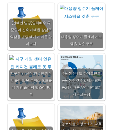
[연예인 빌딩]영화배우 류
준열이 신축 매매한 강남구
역삼동 빌딩 매매 사례를 알
대용량 정수기 풀케어 시스
아보자
템을 갖춘 쿠쿠
지구 게임 센터 안유진 카디
수원생수배달 하이트진로,
건 볼레로 옷 투피스 오프숄
동원생수,생수업체,무료배
더 가방 슬리퍼 헬스장 10
송,정기배송,무상대여교회
회
사무실공장
양로시설 요양보호사 교육