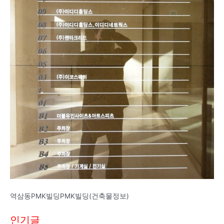
역삼동PMK빌딩PMK빌딩(건축물정보)
인기글