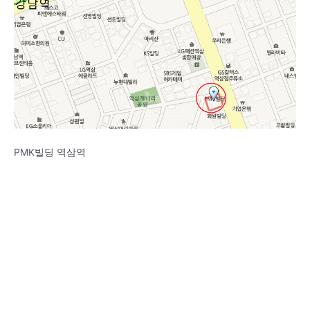
PMK빌딩 역삼역