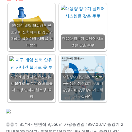
[연예인 빌딩]영화배우 류
준열이 신축 매매한 강남구
역삼동 빌딩 매매 사례를 알
대용량 정수기 풀케어 시스
아보자
템을 갖춘 쿠쿠
지구 게임 센터 안유진 카디
수원생수배달 하이트진로,
건 볼레로 옷 투피스 오프숄
동원생수,생수업체,무료배
더 가방 슬리퍼 헬스장 10
송,정기배송,무상대여교회
회
사무실공장
총층수 B5/14F 연면적 9,556㎡ 사용승인일 1997.06.17 승강기 2
대 방향(주출입구) 동향용도(건축물대장) 업무시설 총주차 47대