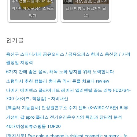
추석선물 리클라이너 추천
(치매, 낙상, 감염, 근골격계
까사미아 압구정점 소품도
질환 예방 및 응급처치 교
많다
육)
인기글
용산구 스터디카페 공유오피스 / 공유오피스 한피스 용산점 / 가격
월정일 지정석
6가지 간에 좋은 음식, 해독 노화 방지를 위해 노력합니다
소형믹서 추천 썸블러 휴대용 믹서 돈을 치르다 review
나이키 에어맥스 플라이니트 레이서 엘리멘탈 골드 리뷰 FD2764-
700 (사이즈, 착용감) – 자비내산
[웩슬러 지능검사] 민성원연구소 수지 센터 (K-WISC-V 5판) 리뷰
가성비 갑 apro 플러스 전기순간온수기의 특징과 장단점 분석
40대여성의류쇼핑몰 TOP20
[영자신문] Eye colour change is riskiest cosmetic surgery – 눈